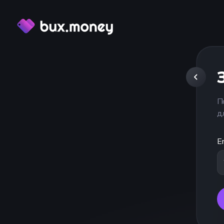
П
д
E